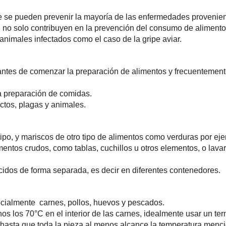
e se pueden prevenir la mayoría de las enfermedades provenien
no solo contribuyen en la prevención del consumo de alimento
imales infectados como el caso de la gripe aviar.
ntes de comenzar la preparación de alimentos y frecuentemente
la preparación de comidas.
ectos, plagas y animales.
ipo, y mariscos de otro tipo de alimentos como verduras por ej
imentos crudos, como tablas, cuchillos u otros elementos, o la
cidos de forma separada, es decir en diferentes contenedores.
ecialmente carnes, pollos, huevos y pescados.
nos los 70°C en el interior de las carnes, idealmente usar un te
 hasta que toda la pieza al menos alcance la temperatura menci