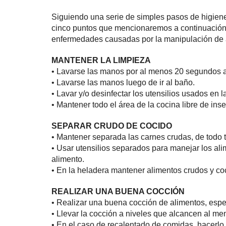
Siguiendo una serie de simples pasos de higien
cinco puntos que mencionaremos a continuación 
enfermedades causadas por la manipulación de an
MANTENER LA LIMPIEZA
• Lavarse las manos por al menos 20 segundos a
• Lavarse las manos luego de ir al baño.
• Lavar y/o desinfectar los utensilios usados en 
• Mantener todo el área de la cocina libre de ins
SEPARAR CRUDO DE COCIDO
• Mantener separada las carnes crudas, de todo t
• Usar utensilios separados para manejar los al
alimento.
• En la heladera mantener alimentos crudos y co
REALIZAR UNA BUENA COCCIÓN
• Realizar una buena cocción de alimentos, esp
• Llevar la cocción a niveles que alcancen al me
• En el caso de recalentado de comidas, hacerlo