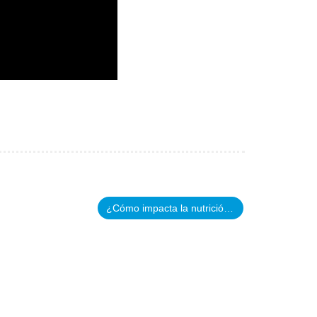
¿Cómo impacta la nutrición en las funciones cognitivas, el aprendizaje y en el comportamiento?